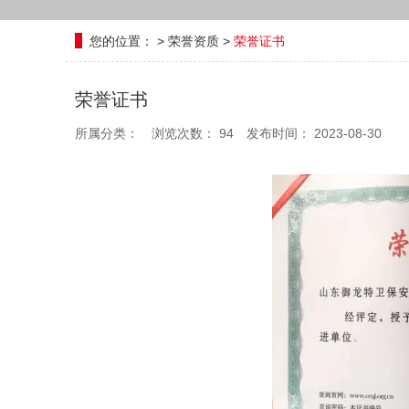
您的位置：
>
荣誉资质
>
荣誉证书
荣誉证书
所属分类：
浏览次数：
94
发布时间： 2023-08-30