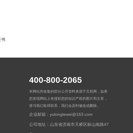
证书
400-800-2065
本网站所收集的部分公开资料来源于互联网，如果
您发现网站上有侵犯您的知识产权的图片和文章，
请与我们取得联系，我们会及时修改或删除。
企业邮箱：yulongtewei@163.com
公司地址：山东省济南市天桥区标山南路47