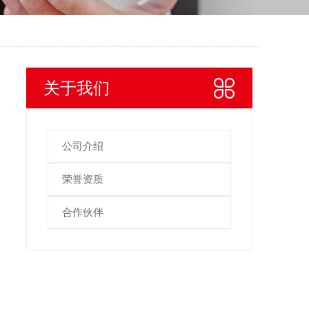
关于我们
公司介绍
荣誉资质
合作伙伴