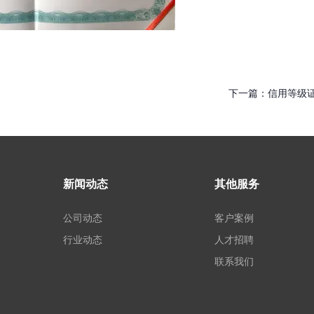
下一篇：
信用等级
新闻动态
其他服务
公司动态
客户案例
行业动态
人才招聘
联系我们