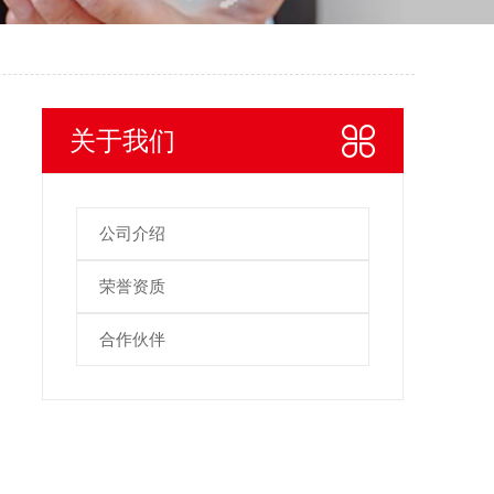
关于我们
公司介绍
荣誉资质
合作伙伴